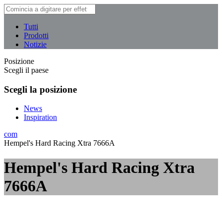
Tutti
Prodotti
Notizie
Posizione
Scegli il paese
Scegli la posizione
News
Inspiration
com
Hempel's Hard Racing Xtra 7666A
Hempel's Hard Racing Xtra
7666A