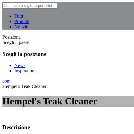
Tutti
Prodotti
Notizie
Posizione
Scegli il paese
Scegli la posizione
News
Inspiration
com
Hempel's Teak Cleaner
Hempel's Teak Cleaner
Descrizione