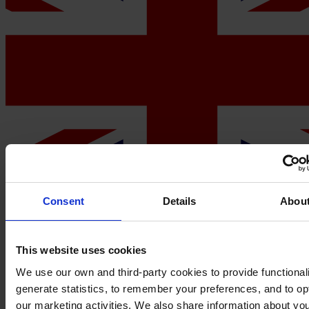
Consent
Details
Abou
This website uses cookies
United Kingdom
North America
We use our own and third-party cookies to provide functionali
generate statistics, to remember your preferences, and to op
My Hempel
our marketing activities. We also share information about yo
Yacht Pro