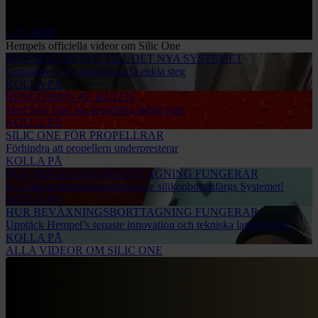
broschyren.
LÄS MER
Hempels officiella videor om Silic One
HUR MAN BYTER TILL DET NYA SYSTEMET
Genomför bytet med några få enkla steg
KOLLA PÅ
RENGÖRING AV BÅTEN
Med Silic One har rengöring aldrig varit
KOLLA PÅ
SILIC ONE FÖR PROPELLRAR
Förhindra att propellern underpresterar
KOLLA PÅ
HUR BEVÄXNINGSBORTTAGNING FUNGERAR
nya Silicon bexäxningssläppande silikonbottenfärgs Systemet!
KOLLA PÅ
HUR BEVÄXNINGSBORTTAGNING FUNGERAR
Upptäck Hempel’s senaste innovation och tekniska landvinning
KOLLA PÅ
ALLA VIDEOR OM SILIC ONE