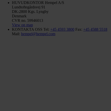
HUVUDKONTOR
Hempel A/S
Lundtoftegårdsvej 91
DK-2800 Kgs. Lyngby
Denmark
CVR no. 59946013
View on map
KONTAKTA OSS
Tel:
+45 4593 3800
Fax:
+45 4588 5518
Mail:
hempel@hempel.com