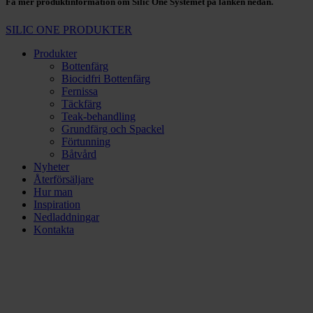
Få mer produktinformation om Silic One Systemet på länken nedan.
SILIC ONE PRODUKTER
Produkter
Bottenfärg
Biocidfri Bottenfärg
Fernissa
Täckfärg
Teak-behandling
Grundfärg och Spackel
Förtunning
Båtvård
Nyheter
Återförsäljare
Hur man
Inspiration
Nedladdningar
Kontakta