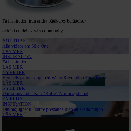
Få inspiration från andra båtägares berättelser
och bli en del av vårt community
YOUTUBE
Alla videor om Silic One
LÄS MER
INSPIRATION
Få inspiration
LÄS MER
NYHETER
Hempels partnerskap med Water Revolution Foundation
LÄS MER
NYHETER
Därför använder Kari "Ruffe" Nurmi systemet
FÅ REDA
INSPIRATION
Din möjlighet till bättre prestanda utan att skada miljön
LÄS MER