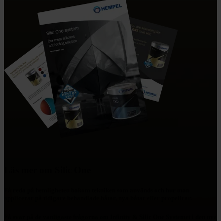
Läs mer om Silic One
Få reda på hemligheten bakom tekniken som används och hur man
applicerar på tidigare behandlade båtar, nya båtar eller propellrar.
Få svar på de vanligaste frågorna om Infinity & Silic One Systemet i den nya