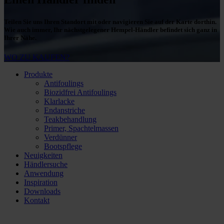
Teilen Sie uns Ihren Standort mit oder navigieren Sie auf der Karte dorthin.
Wie auch immer, Ihr nächstgelegener Hempel-Händler befindet sich ganz in
Ihrer Nähe.
WO ZU KAUFEN?
Produkte
Antifoulings
Biozidfrei Antifoulings
Klarlacke
Endanstriche
Teakbehandlung
Primer, Spachtelmassen
Verdünner
Bootspflege
Neuigkeiten
Händlersuche
Anwendung
Inspiration
Downloads
Kontakt