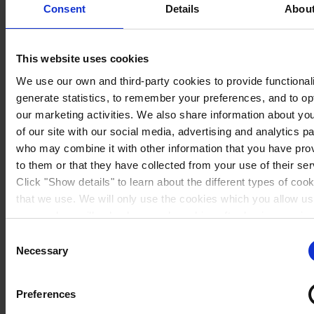
Consent
Details
Abou
This website uses cookies
We use our own and third-party cookies to provide functionali
generate statistics, to remember your preferences, and to op
our marketing activities. We also share information about yo
of our site with our social media, advertising and analytics p
who may combine it with other information that you have pro
to them or that they have collected from your use of their ser
Click "Show details" to learn about the different types of coo
that we use. We will only use the cookies which you allow us
use, and we will only place such cookies after having receiv
Sweden
consent. You may withdraw your consent at any time by usin
Consent
link in our
Cookie Policy
. If you would like to know more ho
Necessary
Selection
process your personal data, please visit our
Privacy Notice
Preferences