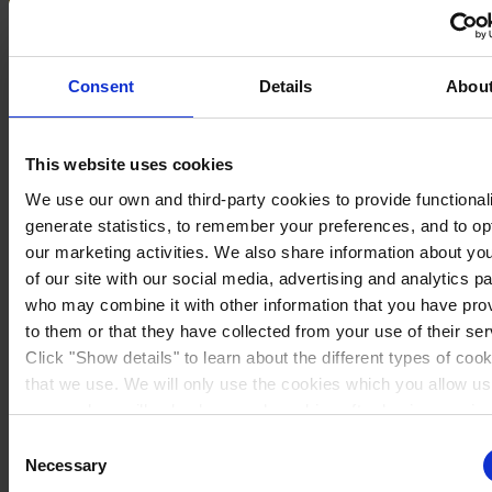
Consent
Details
Abou
This website uses cookies
We use our own and third-party cookies to provide functionali
generate statistics, to remember your preferences, and to op
our marketing activities. We also share information about yo
of our site with our social media, advertising and analytics p
who may combine it with other information that you have pro
to them or that they have collected from your use of their ser
Sweden
Click "Show details" to learn about the different types of coo
that we use. We will only use the cookies which you allow us
use, and we will only place such cookies after having receiv
consent. You may withdraw your consent at any time by usin
Consent
link in our
Cookie Policy
. If you would like to know more ho
Necessary
Selection
process your personal data, please visit our
Privacy Notice