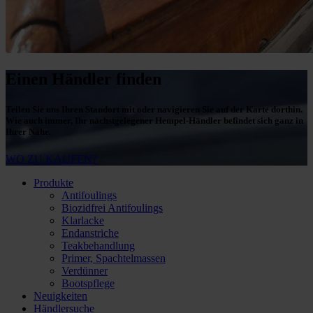
Einen Händler finden
Teilen Sie uns Ihren Standort mit oder navigieren Sie auf der Karte dorthin.
Wie auch immer, Ihr nächstgelegener Hempel-Händler befindet sich ganz in
Ihrer Nähe.
WO ZU KAUFEN?
Produkte
Antifoulings
Biozidfrei Antifoulings
Klarlacke
Endanstriche
Teakbehandlung
Primer, Spachtelmassen
Verdünner
Bootspflege
Neuigkeiten
Händlersuche