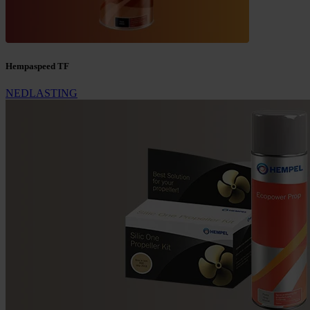
Hempaspeed TF
NEDLASTING