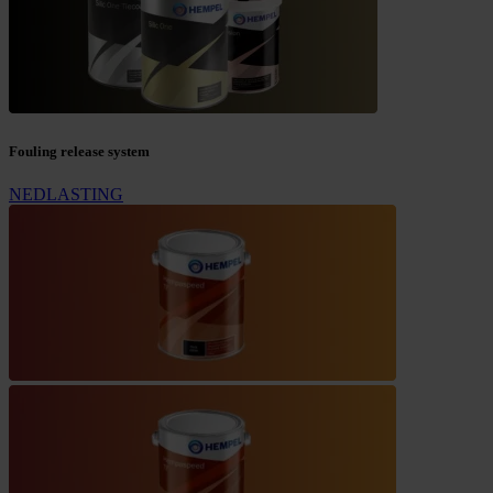
Fouling release system
NEDLASTING