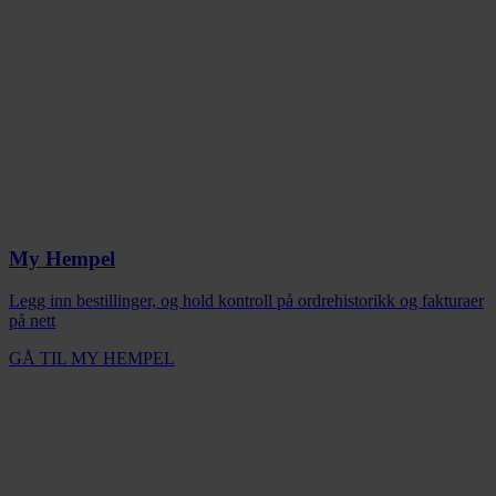
My Hempel
Legg inn bestillinger, og hold kontroll på ordrehistorikk og fakturaer
på nett
GÅ TIL MY HEMPEL