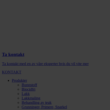
Ta kontakt
Ta kontakt med en av våre eksperter hvis du vil vite mer
KONTAKT
Produkter
Bunnstoff
Biocidfri
Lakk
Lakkmaling
Behandling av teak
Grunninger, Primere, Sparkel