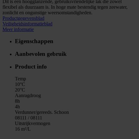
Dit is een hoogglanzende, gebruiksvriendelijke lak die zowel
flexibel als duurzaam is. In hoge mate bestendig tegen zeewater,
zonlicht en ongunstige weersomstandigheden.
Productgegevensblad
Veiligheidsinformatieblad
Meer informatie
Eigenschappen
Aanbevolen gebruik
Product info
Temp
10°C
20°C
Aanragdroog
8h
4h
Verdunner/gereeds. Schoon
08111 / 08111
Uitstrijkvermogen
16 m²/L