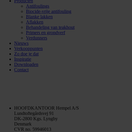
Producten
Antifoulings
Biocide-vrije antifouling
Blanke lakken
Aflakken
Behandeling van teakhout
Primers en grondverf
Verdunners
Nieuws
Verkooppunten
Zo doe je dat
Inspiratie
Downloaden
Contact
HOOFDKANTOOR
Hempel A/S
Lundtoftegårdsvej 91
DK-2800 Kgs. Lyngby
Denmark
CVR no. 59946013