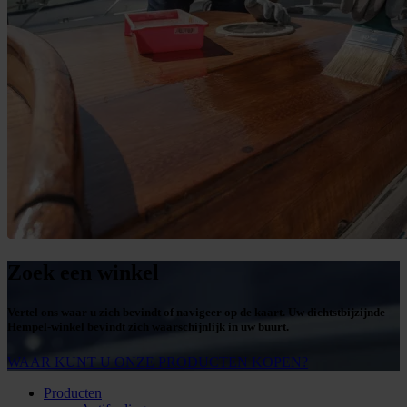
Zoek een winkel
Vertel ons waar u zich bevindt of navigeer op de kaart. Uw dichtstbijzijnde
Hempel-winkel bevindt zich waarschijnlijk in uw buurt.
WAAR KUNT U ONZE PRODUCTEN KOPEN?
Producten