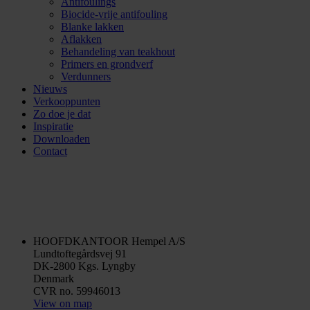
Antifoulings
Biocide-vrije antifouling
Blanke lakken
Aflakken
Behandeling van teakhout
Primers en grondverf
Verdunners
Nieuws
Verkooppunten
Zo doe je dat
Inspiratie
Downloaden
Contact
HOOFDKANTOOR
Hempel A/S
Lundtoftegårdsvej 91
DK-2800 Kgs. Lyngby
Denmark
CVR no. 59946013
View on map