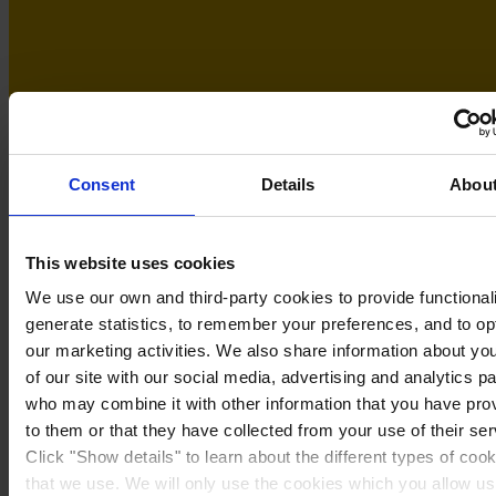
Consent
Details
Abou
This website uses cookies
We use our own and third-party cookies to provide functionali
generate statistics, to remember your preferences, and to op
our marketing activities. We also share information about yo
Sweden
of our site with our social media, advertising and analytics p
who may combine it with other information that you have pro
to them or that they have collected from your use of their ser
Click "Show details" to learn about the different types of coo
that we use. We will only use the cookies which you allow us