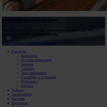
Hitta en återförsäljare
Tala om var du är eller leta själv på kartan. Oavsett hur du gör hittar du
säkert en Hempel-återförsäljare nära dig.
VAR FINNS NÄRMSTA BUTIK?
Produkter
Bottenfärg
Biocidfri Bottenfärg
Fernissa
Täckfärg
Teak-behandling
Grundfärg och Spackel
Förtunning
Båtvård
Nyheter
Återförsäljare
Hur man
Inspiration