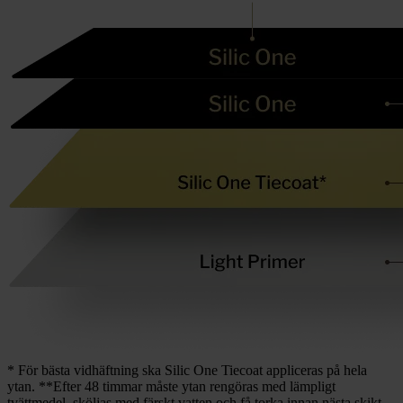
* För bästa vidhäftning ska Silic One Tiecoat appliceras på hela
ytan. **Efter 48 timmar måste ytan rengöras med lämpligt
tvättmedel, sköljas med färskt vatten och få torka innan nästa skikt