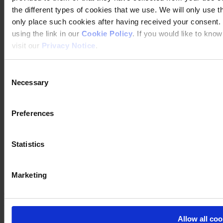
the different types of cookies that we use. We will only use 
only place such cookies after having received your consent
using the link in our
Cookie Policy
. If you would like to kn
visit our
Privacy Notice
.
Consent
Necessary
Selection
Preferences
Statistics
Integritetspolicy
Juridiskt meddelande
Allmänna villkor för försäljning, service och leveranser
Marketing
Information om kakor (cookies)
Copyright © November 2019, Hempel A/S
Ladda ner säkerhetsdatablad
Allow all coo