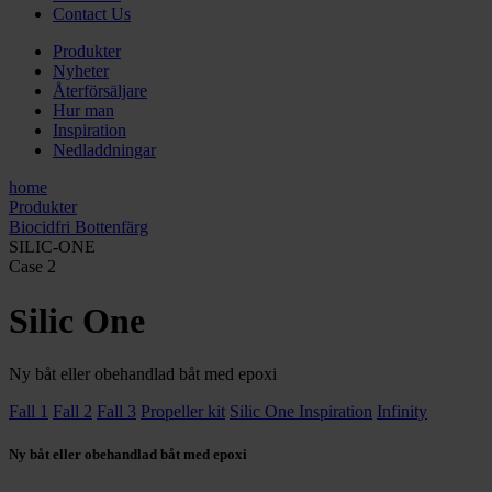
Contact Us
Produkter
Nyheter
Återförsäljare
Hur man
Inspiration
Nedladdningar
home
Produkter
Biocidfri Bottenfärg
SILIC-ONE
Case 2
Silic One
Ny båt eller obehandlad båt med epoxi
Fall 1
Fall 2
Fall 3
Propeller kit
Silic One Inspiration
Infinity
Ny båt eller obehandlad båt med epoxi