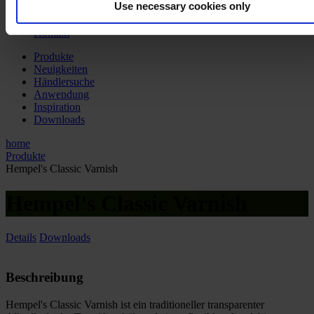
Use necessary cookies only
My Hempel
Yacht Pro
Kontakt
Produkte
Neuigkeiten
Händlersuche
Anwendung
Inspiration
Downloads
home
Produkte
Hempel's Classic Varnish
Hempel's Classic Varnish
Details
Downloads
Beschreibung
Hempel's Classic Varnish ist ein traditioneller transparenter