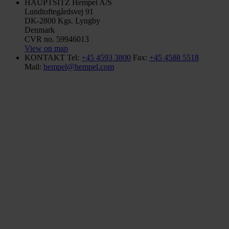
HAUPTSITZ
Hempel A/S
Lundtoftegårdsvej 91
DK-2800 Kgs. Lyngby
Denmark
CVR no. 59946013
View on map
KONTAKT
Tel:
+45 4593 3800
Fax:
+45 4588 5518
Mail:
hempel@hempel.com