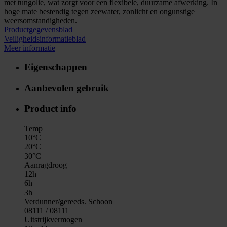
met tungolie, wat zorgt voor een flexibele, duurzame afwerking. In
hoge mate bestendig tegen zeewater, zonlicht en ongunstige
weersomstandigheden.
Productgegevensblad
Veiligheidsinformatieblad
Meer informatie
Eigenschappen
Aanbevolen gebruik
Product info
Temp
10°C
20°C
30°C
Aanragdroog
12h
6h
3h
Verdunner/gereeds. Schoon
08111 / 08111
Uitstrijkvermogen