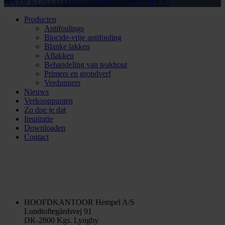
WAAR KUNT U ONZE PRODUCTEN KOPEN?
Producten
Antifoulings
Biocide-vrije antifouling
Blanke lakken
Aflakken
Behandeling van teakhout
Primers en grondverf
Verdunners
Nieuws
Verkooppunten
Zo doe je dat
Inspiratie
Downloaden
Contact
HOOFDKANTOOR
Hempel A/S
Lundtoftegårdsvej 91
DK-2800 Kgs. Lyngby