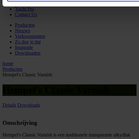
My Hempel
Yacht Pro
Contact Us
Producten
Nieuws
Verkooppunten
Zo doe je dat
Inspiratie
Downloaden
home
Producten
Hempel's Classic Varnish
Hempel's Classic Varnish
Details
Downloads
Omschrijving
Hempel's Classic Varnish is een traditionele transparante alkydlak