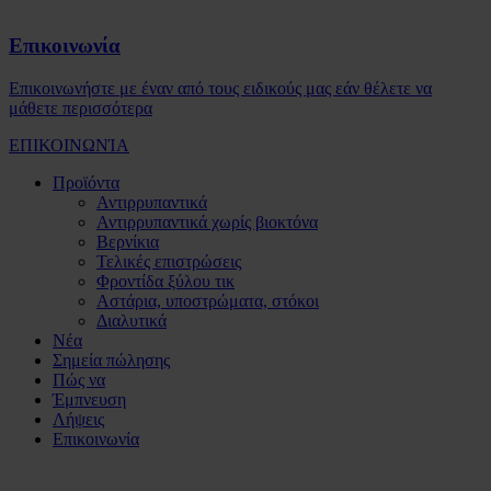
Επικοινωνία
Επικοινωνήστε με έναν από τους ειδικούς μας εάν θέλετε να
μάθετε περισσότερα
ΕΠΙΚΟΙΝΩΝΊΑ
Προϊόντα
Αντιρρυπαντικά
Αντιρρυπαντικά χωρίς βιοκτόνα
Βερνίκια
Τελικές επιστρώσεις
Φροντίδα ξύλου τικ
Αστάρια, υποστρώματα, στόκοι
Διαλυτικά
Νέα
Σημεία πώλησης
Πώς να
Έμπνευση
Λήψεις
Επικοινωνία