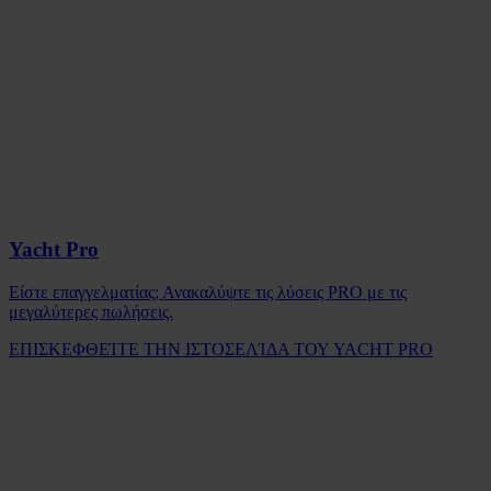
Yacht Pro
Είστε επαγγελματίας; Ανακαλύψτε τις λύσεις PRO με τις
μεγαλύτερες πωλήσεις.
ΕΠΙΣΚΕΦΘΕΊΤΕ ΤΗΝ ΙΣΤΟΣΕΛΊΔΑ ΤΟΥ YACHT PRO