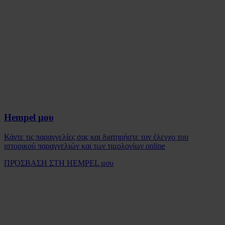
Hempel μου
Κάντε τις παραγγελίες σας και διατηρήστε τον έλεγχο του
ιστορικού παραγγελιών και των τιμολογίων online
ΠΡΌΣΒΑΣΗ ΣΤΗ HEMPEL μου