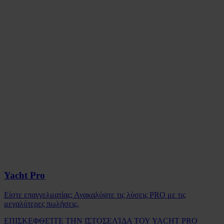
Yacht Pro
Είστε επαγγελματίας; Ανακαλύψτε τις λύσεις PRO με τις
μεγαλύτερες πωλήσεις.
ΕΠΙΣΚΕΦΘΕΊΤΕ ΤΗΝ ΙΣΤΟΣΕΛΊΔΑ ΤΟΥ YACHT PRO