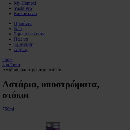
My Hempel
Yacht Pro
Επικοινωνία
Προϊόντα
Νέα
Σημεία πώλησης
Πώς να
Έμπνευση
Λήψεις
home
Προϊόντα
Αστάρια, υποστρώματα, στόκοι
Αστάρια, υποστρώματα,
στόκοι
750ml