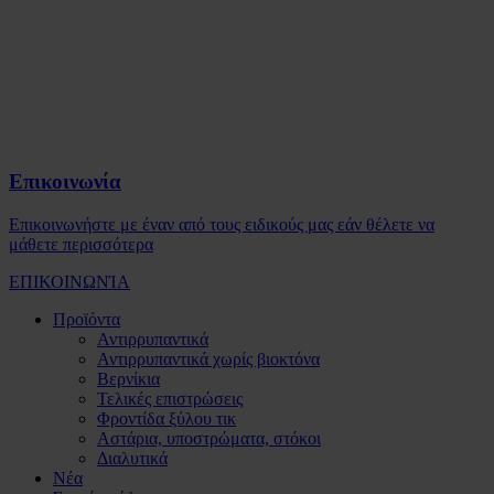
Επικοινωνία
Επικοινωνήστε με έναν από τους ειδικούς μας εάν θέλετε να
μάθετε περισσότερα
ΕΠΙΚΟΙΝΩΝΊΑ
Προϊόντα
Αντιρρυπαντικά
Αντιρρυπαντικά χωρίς βιοκτόνα
Βερνίκια
Τελικές επιστρώσεις
Φροντίδα ξύλου τικ
Αστάρια, υποστρώματα, στόκοι
Διαλυτικά
Νέα