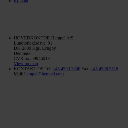
Kontakt
HOVEDKONTOR
Hempel A/S
Lundtoftegårdsvej 91
DK-2800 Kgs. Lyngby
Denmark
CVR no. 59946013
View on map
KONTAKT OS
Tel:
+45 4593 3800
Fax:
+45 4588 5518
Mail:
hempel@hempel.com