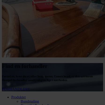
Find en forhandler
Fortæl os, hvor du er, eller brug kortet. Uanset hvad, er den nærmeste
Hempel-forhandler sandsynligvis lige i nærheden.
FORHANDLERE
Produkter
Bundmaling