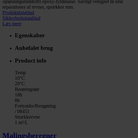
opløsningsmiddelfri epoxy-fyldmasse. Særligt velegnet til små
reparationer af revner, sprækker mm.
Produktdatablad
Sikkerhedsdatablad
Læs mere
Egenskaber
Anbefalet brug
Product info
Temp
10°C
20°C
Berøringstør
18h
8h
Fortynder/Rengøring
/ 08451
Strækkeevne
1 m²/L
Malingsberegner