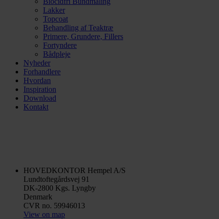
Biocidfri Bundmaling
Lakker
Topcoat
Behandling af Teaktræ
Primere, Grundere, Fillers
Fortyndere
Bådpleje
Nyheder
Forhandlere
Hvordan
Inspiration
Download
Kontakt
HOVEDKONTOR
Hempel A/S
Lundtoftegårdsvej 91
DK-2800 Kgs. Lyngby
Denmark
CVR no. 59946013
View on map