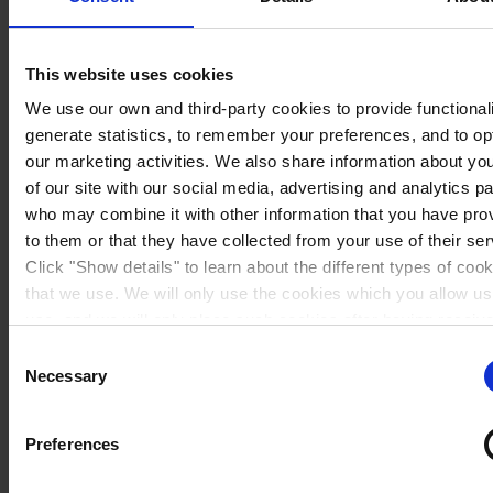
This website uses cookies
We use our own and third-party cookies to provide functionali
generate statistics, to remember your preferences, and to op
our marketing activities. We also share information about yo
of our site with our social media, advertising and analytics p
who may combine it with other information that you have pro
to them or that they have collected from your use of their ser
Click "Show details" to learn about the different types of coo
that we use. We will only use the cookies which you allow us
use, and we will only place such cookies after having receiv
consent. You may withdraw your consent at any time by usin
Sweden
Consent
link in our
Cookie Policy
. If you would like to know more ho
Necessary
Selection
process your personal data, please visit our
Privacy Notice
Preferences