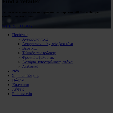
Find a retailer
Tell us where you are or navigate on the map. You will find a Hempel
retailer nearest to you.
WHERE TO BUY
Προϊόντα
Αντιρρυπαντικά
Αντιρρυπαντικά χωρίς βιοκτόνα
Βερνίκια
Τελικές επιστρώσεις
Φροντίδα ξύλου τικ
Αστάρια, υποστρώματα, στόκοι
Διαλυτικά
Νέα
Σημεία πώλησης
Πώς να
Έμπνευση
Λήψεις
Επικοινωνία