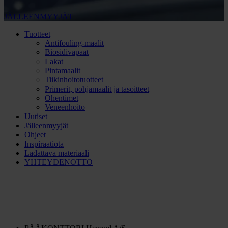
JÄLLEENMYYJÄT
Tuotteet
Antifouling-maalit
Biosidivapaat
Lakat
Pintamaalit
Tiikinhoitotuotteet
Primerit, pohjamaalit ja tasoitteet
Ohentimet
Veneenhoito
Uutiset
Jälleenmyyjät
Ohjeet
Inspiraatiota
Ladattava materiaali
YHTEYDENOTTO