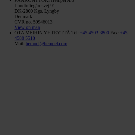
PÄÄKONTTORI
Hempel A/S
Lundtoftegårdsvej 91
DK-2800 Kgs. Lyngby
Denmark
CVR no. 59946013
View on map
OTA MEIHIN YHTEYTTÄ
Tel:
+45 4593 3800
Fax:
+45
4588 5518
Mail:
hempel@hempel.com