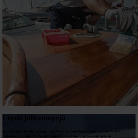
Löydä jälleenmyyjä
Kerro sijaintisi tai navigoi kartalla. Lähin Hempel-jälleenmyyjäsi on
todennäköisesti lähellä, kumman menetelmän sitten valitsetkin.