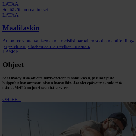
LATAA
Selittävät huomautukset
LATAA
Maalilaskin
Autamme sinua valitsemaan tarpeisiisi parhaiten sopivan antifouling-
järjestelmän ja laskemaan tarpeellisen määrän.
LASKE
Ohjeet
Saat hyödyllisiä ohjeita huviveneiden maalaukseen, perusohjeista
huippuluokan ammattilaisten konsteihin. Jos olet epävarma, tutki tätä
osiota. Meillä on juuri se, mitä tarvitset
OHJEET