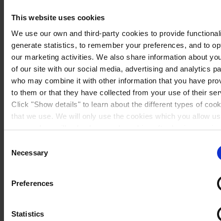
This website uses cookies
We use our own and third-party cookies to provide functionali
generate statistics, to remember your preferences, and to op
our marketing activities. We also share information about yo
of our site with our social media, advertising and analytics p
who may combine it with other information that you have pro
to them or that they have collected from your use of their ser
Click "Show details" to learn about the different types of coo
that we use. We will only use the cookies which you allow us
use, and we will only place such cookies after having receiv
consent. You may withdraw your consent at any time by usin
Sweden
Consent
link in our
Cookie Policy
. If you would like to know more ho
Necessary
Selection
process your personal data, please visit our
Privacy Notice
Preferences
Statistics