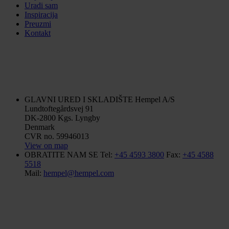
Uradi sam
Inspiracija
Preuzmi
Kontakt
GLAVNI URED I SKLADIŠTE
Hempel A/S
Lundtoftegårdsvej 91
DK-2800 Kgs. Lyngby
Denmark
CVR no. 59946013
View on map
OBRATITE NAM SE
Tel:
+45 4593 3800
Fax:
+45 4588
5518
Mail:
hempel@hempel.com