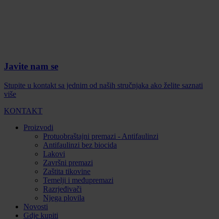
Javite nam se
Stupite u kontakt sa jednim od naših stručnjaka ako želite saznati
više
KONTAKT
Proizvodi
Protuobraštajni premazi - Antifaulinzi
Antifaulinzi bez biocida
Lakovi
Završni premazi
Zaštita tikovine
Temelji i međupremazi
Razrjeđivači
Njega plovila
Novosti
Gdje kupiti