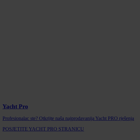
Yacht Pro
Profesionalac ste? Otkrijte naša najprodavanija Yacht PRO rješenja
POSJETITE YACHT PRO STRANICU