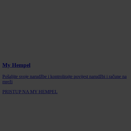
My Hempel
Pošaljite svoje narudžbe i kontrolirajte povijest narudžbi i račune na
mreži
PRISTUP NA MY HEMPEL