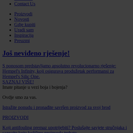
Contact Us
Proizvodi
Novosti
Gdje kupiti
Uradi sam
Inspiracija
Preuzmi
Još neviđeno rješenje!
S ponosom predstavljamo apsolutno revolucionarno rješenje:
Hempel's Infinity, koji osigurava produžetak performansi za
Hempel's Silic One.
SAZNAJ VIŠE!
Imate pitanje u vezi boja i bojenja?
Ovdje smo za vas.
Istražite ponudu i pronađite savršen proizvod za svoj brod
PROIZVODI
Koji antifouling premaz upotrijebiti? Poslušajte savjete stručnjaka i
saznajte koju količinu proizvoda trebate