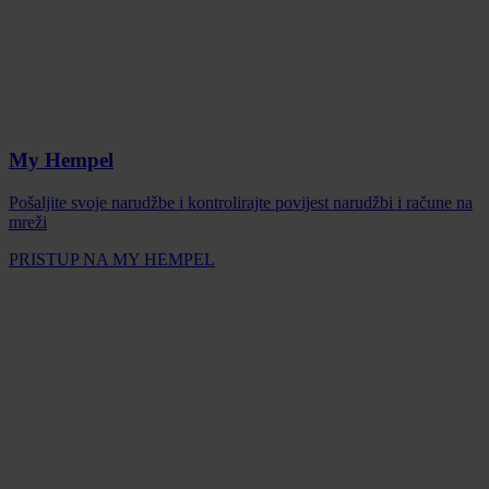
My Hempel
Pošaljite svoje narudžbe i kontrolirajte povijest narudžbi i račune na
mreži
PRISTUP NA MY HEMPEL