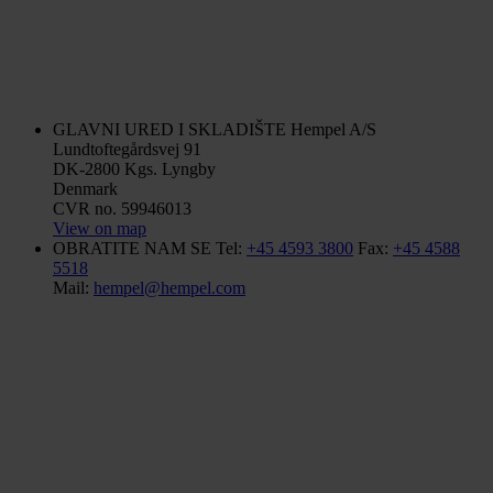
GLAVNI URED I SKLADIŠTE
Hempel A/S
Lundtoftegårdsvej 91
DK-2800 Kgs. Lyngby
Denmark
CVR no. 59946013
View on map
OBRATITE NAM SE
Tel:
+45 4593 3800
Fax:
+45 4588
5518
Mail:
hempel@hempel.com