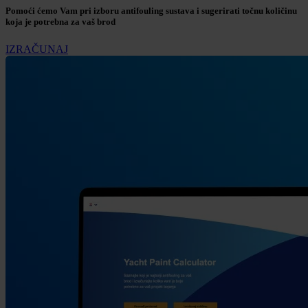
Pomoći ćemo Vam pri izboru antifouling sustava i sugerirati točnu količinu
koja je potrebna za vaš brod
IZRAČUNAJ