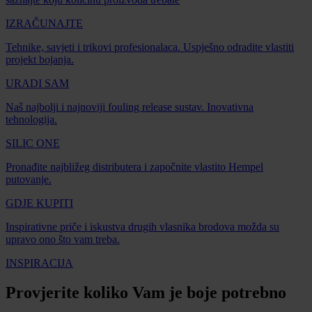
IZRAČUNAJTE
Tehnike, savjeti i trikovi profesionalaca. Uspješno odradite vlastiti
projekt bojanja.
URADI SAM
Naš najbolji i najnoviji fouling release sustav. Inovativna
tehnologija.
SILIC ONE
Pronađite najbližeg distributera i započnite vlastito Hempel
putovanje.
GDJE KUPITI
Inspirativne priče i iskustva drugih vlasnika brodova možda su
upravo ono što vam treba.
INSPIRACIJA
Provjerite koliko Vam je boje potrebno