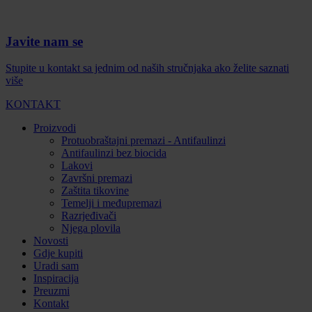
Javite nam se
Stupite u kontakt sa jednim od naših stručnjaka ako želite saznati
više
KONTAKT
Proizvodi
Protuobraštajni premazi - Antifaulinzi
Antifaulinzi bez biocida
Lakovi
Završni premazi
Zaštita tikovine
Temelji i međupremazi
Razrjeđivači
Njega plovila
Novosti
Gdje kupiti
Uradi sam
Inspiracija
Preuzmi
Kontakt