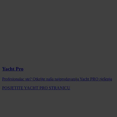
Yacht Pro
Profesionalac ste? Otkrijte naša najprodavanija Yacht PRO rješenja
POSJETITE YACHT PRO STRANICU