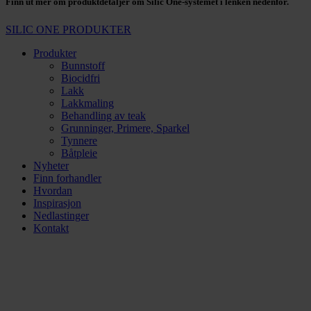
Finn ut mer om produktdetaljer om Silic One-systemet i lenken nedenfor.
SILIC ONE PRODUKTER
Produkter
Bunnstoff
Biocidfri
Lakk
Lakkmaling
Behandling av teak
Grunninger, Primere, Sparkel
Tynnere
Båtpleie
Nyheter
Finn forhandler
Hvordan
Inspirasjon
Nedlastinger
Kontakt