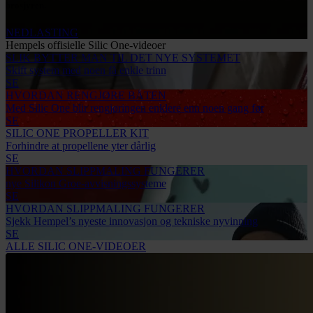
brosjyren.
NEDLASTING
Hempels offisielle Silic One-videoer
SLIK BYTTER MAN TIL DET NYE SYSTEMET
Skift system med noen få enkle trinn
SE
HVORDAN RENGJØRE BÅTEN
Med Silic One blir rengjøringen enklere enn noen gang før
SE
SILIC ONE PROPELLER KIT
Forhindre at propellene yter dårlig
SE
HVORDAN SLIPPMALING FUNGERER
nye Silikon Groe-avvisningssysteme
SE
HVORDAN SLIPPMALING FUNGERER
Sjekk Hempel’s nyeste innovasjon og tekniske nyvinning
SE
ALLE SILIC ONE-VIDEOER