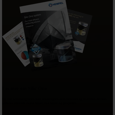
Les mer om Silic One
Få vite hemmeligheten bak teknologien som benyttes og hvordan det kan
påføres allerede malte båter, nye båter og propeller.
Finn alle svarene på ofte stilte spørsmål om Infinity & Silic One i den nye