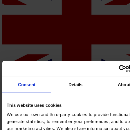
Consent
Details
Abou
This website uses cookies
United Kingdom
North America
We use our own and third-party cookies to provide functionali
generate statistics, to remember your preferences, and to op
My Hempel
our marketing activities. We also share information about yo
Yacht Pro