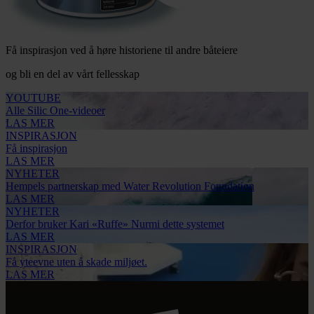
Få inspirasjon ved å høre historiene til andre båteiere
og bli en del av vårt fellesskap
YOUTUBE
Alle Silic One-videoer
LAS MER
INSPIRASJON
Få inspirasjon
LAS MER
NYHETER
Hempels partnerskap med Water Revolution Foundation
LAS MER
NYHETER
Derfor bruker Kari «Ruffe» Nurmi dette systemet
LAS MER
INSPIRASJON
Få yteevne uten å skade miljøet.
LAS MER