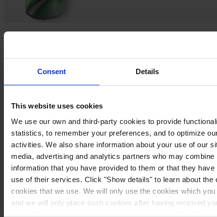
Stap 2
Schuur het oppervlak op met schuurpapier om een goede hechting te creëren
voor de lak.
Consent
Details
Stap 3
This website uses cookies
Wrijf het oppervlak na het opschuren af met een doek. Doe dezelfde
verdunner op de doek, die u ook gaat gebruiken voor de lak.
We use our own and third-party cookies to provide functionali
statistics, to remember your preferences, and to optimize ou
activities. We also share information about your use of our si
media, advertising and analytics partners who may combine i
information that you have provided to them or that they have
use of their services. Click "Show details" to learn about the 
cookies that we use. We will only use the cookies which you 
and we will only place such cookies after having received y
may withdraw your consent at any time by using the link in 