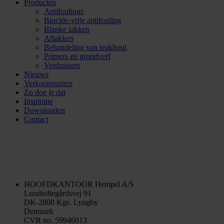
Producten
Antifoulings
Biocide-vrije antifouling
Blanke lakken
Aflakken
Behandeling van teakhout
Primers en grondverf
Verdunners
Nieuws
Verkooppunten
Zo doe je dat
Inspiratie
Downloaden
Contact
HOOFDKANTOOR
Hempel A/S
Lundtoftegårdsvej 91
DK-2800 Kgs. Lyngby
Denmark
CVR no. 59946013