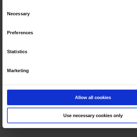
you would like to know more how we process your personal da
Consent
our
Privacy Notice
.
Necessary
Selection
Preferences
Statistics
Marketing
Allow all cookies
Use necessary cookies only