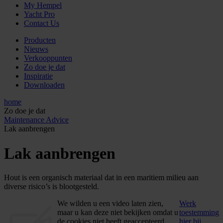
My Hempel
Yacht Pro
Contact Us
Producten
Nieuws
Verkooppunten
Zo doe je dat
Inspiratie
Downloaden
home
Zo doe je dat
Maintenance Advice
Lak aanbrengen
Lak aanbrengen
Hout is een organisch materiaal dat in een maritiem milieu aan
diverse risico’s is blootgesteld.
We wilden u een video laten zien,
Werk
maar u kan deze niet bekijken omdat u
toestemming
de cookies niet heeft geaccepteerd.
hier bij