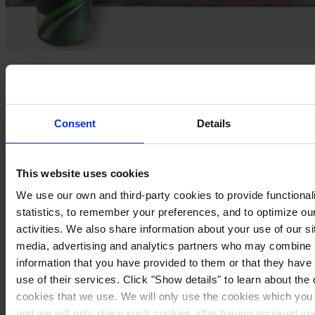
Steg 2
Applicera ett skikt Hempel Teak Cleaner och låt verka i 10-20 minuter.
Consent
Details
Steg 3
Använd en hård borste och skrubba medan krämen fortfarande är fuktig. Ta
bort med rent vatten innan krämen hårdnar.
This website uses cookies
We use our own and third-party cookies to provide functionali
statistics, to remember your preferences, and to optimize ou
activities. We also share information about your use of our si
media, advertising and analytics partners who may combine i
information that you have provided to them or that they have
use of their services. Click "Show details" to learn about the 
cookies that we use. We will only use the cookies which you 
and we will only place such cookies after having received y