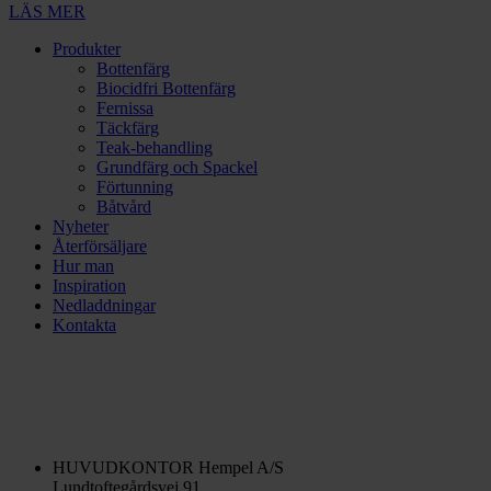
LÄS MER
Produkter
Bottenfärg
Biocidfri Bottenfärg
Fernissa
Täckfärg
Teak-behandling
Grundfärg och Spackel
Förtunning
Båtvård
Nyheter
Återförsäljare
Hur man
Inspiration
Nedladdningar
Kontakta
HUVUDKONTOR
Hempel A/S
Lundtoftegårdsvej 91