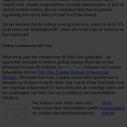
wereld rond. Zonder enige eerdere ervaring ontwikkelden ze zich al
snel tot ervaren zeilers, die ons vermaken door hun avonturen
regelmatig met ons te delen via hun YouTube-kanaal.
Op het moment dat dit verhaal werd geschreven, waren ze in de VS,
in de buurt van Washington DC, maar wie weet waar de wind ze nu
heeft gebracht!
Leuk je te ontmoeten, Silic One
Maar terug naar het verhaal over de Silic One applicatie – na
uitgebreid onerzoek te hebben gedaan besloot Ryan dat ze hun
Beneteau Oceanis 40 zeilboot, de
Polar Seal
, helemaal zelf zouden
behandelen met het
Silic One Fouling Release Systeem van
Hempel
. Het kostte hen maar 2 dagen om het hele systeem aan te
brengen op de boot en op de derde dag was de Polar Seal klaar voor
het volgende zeilavontuur! U kunt hieronder de volledige video over
het aanbrengen van Silic One op de zeilboot van Sophie&Ryan
bekijken.
We wilden u een video laten zien,
Werk
maar u kan deze niet bekijken omdat u
toestemming
de cookies niet heeft geaccepteerd.
hier bij