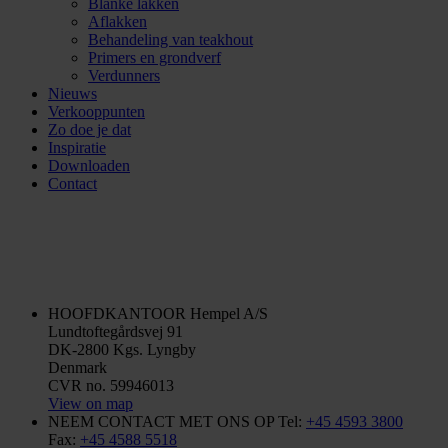
Blanke lakken
Aflakken
Behandeling van teakhout
Primers en grondverf
Verdunners
Nieuws
Verkooppunten
Zo doe je dat
Inspiratie
Downloaden
Contact
HOOFDKANTOOR
Hempel A/S
Lundtoftegårdsvej 91
DK-2800 Kgs. Lyngby
Denmark
CVR no. 59946013
View on map
NEEM CONTACT MET ONS OP
Tel:
+45 4593 3800
Fax:
+45 4588 5518