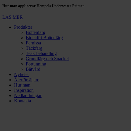
Hur man applicerar Hempels Underwater Primer
LÄS MER
Produkter
Bottenfärg
Biocidfri Bottenfärg
Fernissa
Täckfärg
Teak-behandling
Grundfärg och Spackel
Förtunning
Båtvård
Nyheter
Återförsäljare
Hur man
Inspiration
Nedladdningar
Kontakta