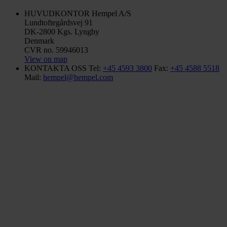
HUVUDKONTOR
Hempel A/S
Lundtoftegårdsvej 91
DK-2800 Kgs. Lyngby
Denmark
CVR no. 59946013
View on map
KONTAKTA OSS
Tel:
+45 4593 3800
Fax:
+45 4588 5518
Mail:
hempel@hempel.com