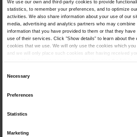
We use our own and third-party cookies to provide functionali
statistics, to remember your preferences, and to optimize ou
activities. We also share information about your use of our si
media, advertising and analytics partners who may combine i
information that you have provided to them or that they have
use of their services. Click "Show details" to learn about the 
cookies that we use. We will only use the cookies which you 
Steg 2
and we will only place such cookies after having received y
may withdraw your consent at any time by using the link in 
Slipa ytan med skrapa eller gnid med en trasa.
you would like to know more how we process your personal da
Consent
Steg 3
our
Privacy Notice
.
Necessary
Selection
Om det är klistrigt är det mest troligt att färgen är en-komponents och du
ska alltså måla över med en annan en-komponentsfärg, eller ta bort den
Preferences
gamla färgen helt.
Statistics
Marketing