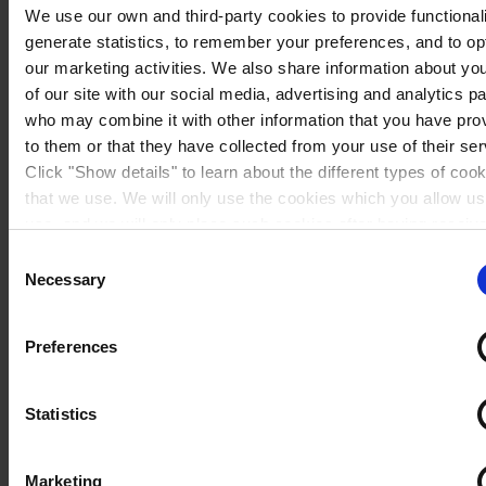
We use our own and third-party cookies to provide functionali
generate statistics, to remember your preferences, and to op
our marketing activities. We also share information about yo
of our site with our social media, advertising and analytics p
who may combine it with other information that you have pro
to them or that they have collected from your use of their ser
Click "Show details" to learn about the different types of coo
that we use. We will only use the cookies which you allow us
use, and we will only place such cookies after having receiv
consent. You may withdraw your consent at any time by usin
Consent
link in our
Cookie Policy
. If you would like to know more ho
Necessary
Selection
process your personal data, please visit our
Privacy Notice
Sweden
Preferences
Statistics
Marketing