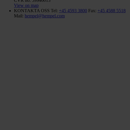
CVR no. 59946013
View on map
KONTAKTA OSS
Tel:
+45 4593 3800
Fax:
+45 4588 5518
Mail:
hempel@hempel.com