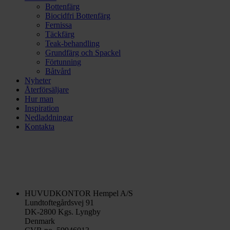
Bottenfärg
Biocidfri Bottenfärg
Fernissa
Täckfärg
Teak-behandling
Grundfärg och Spackel
Förtunning
Båtvård
Nyheter
Återförsäljare
Hur man
Inspiration
Nedladdningar
Kontakta
HUVUDKONTOR
Hempel A/S
Lundtoftegårdsvej 91
DK-2800 Kgs. Lyngby
Denmark