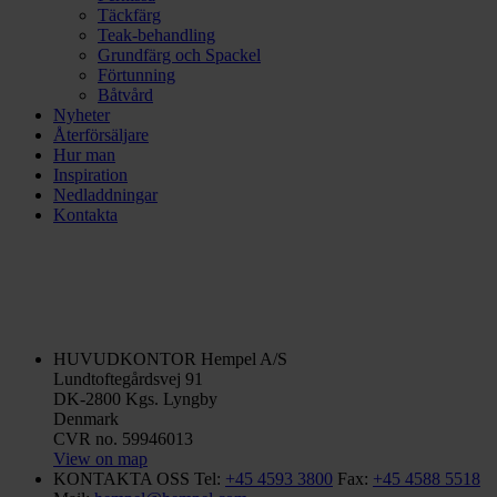
Täckfärg
Teak-behandling
Grundfärg och Spackel
Förtunning
Båtvård
Nyheter
Återförsäljare
Hur man
Inspiration
Nedladdningar
Kontakta
HUVUDKONTOR
Hempel A/S
Lundtoftegårdsvej 91
DK-2800 Kgs. Lyngby
Denmark
CVR no. 59946013
View on map
KONTAKTA OSS
Tel:
+45 4593 3800
Fax:
+45 4588 5518