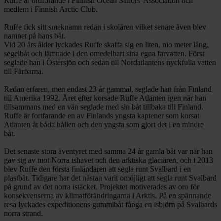
Ruffe är ordförande i Finnish Ocean Sailors' Association och
medlem i Finnish Arctic Club.
Ruffe fick sitt smeknamn redan i skolåren vilket senare även blev
namnet på hans båt.
Vid 20 års ålder lyckades Ruffe skaffa sig en liten, nio meter lång,
segelbåt och lämnade i den omedelbart sina egna farvatten. Först
seglade han i Östersjön och sedan till Nordatlantens nyckfulla vatten
till Färöarna.
Redan erfaren, men endast 23 år gammal, seglade han från Finland
till Amerika 1992. Året efter korsade Ruffe Atlanten igen när han
tillsammans med en vän seglade med sin båt tillbaka till Finland.
Ruffe är fortfarande en av Finlands yngsta kaptener som korsat
Atlanten åt båda hållen och den yngsta som gjort det i en mindre
båt.
Det senaste stora äventyret med samma 24 år gamla båt var när han
gav sig av mot Norra ishavet och den arktiska glaciären, och i 2013
blev Ruffe den första finländaren att segla runt Svalbard i en
plastbåt. Tidigare har det nästan varit omöjligt att segla runt Svalbard
på grund av det norra istäcket. Projektet motiverades av oro för
konsekvenserna av klimatförändringarna i Arktis. På en spännande
resa lyckades expeditionens gummibåt fånga en isbjörn på Svalbards
norra strand.