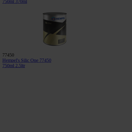
750ml
370ml
77450
Hempel's Silic One 77450
750ml
2.5ltr