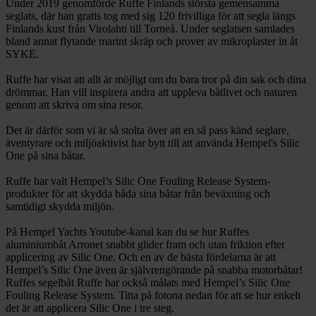
Under 2019 genomförde Ruffe Finlands största gemensamma
seglats, där han gratis tog med sig 120 frivilliga för att segla längs
Finlands kust från Virolahti till Torneå. Under seglatsen samlades
bland annat flytande marint skräp och prover av mikroplaster in åt
SYKE.
Ruffe har visat att allt är möjligt om du bara tror på din sak och dina
drömmar. Han vill inspirera andra att uppleva båtlivet och naturen
genom att skriva om sina resor.
Det är därför som vi är så stolta över att en så pass känd seglare,
äventyrare och miljöaktivist har bytt till att använda Hempel's Silic
One på sina båtar.
Ruffe har valt Hempel’s Silic One Fouling Release System-
produkter för att skydda båda sina båtar från beväxning och
samtidigt skydda miljön.
På Hempel Yachts Youtube-kanal kan du se hur Ruffes
aluminiumbåt Arronet snabbt glider fram och utan friktion efter
applicering av Silic One. Och en av de bästa fördelarna är att
Hempel’s Silic One även är självrengörande på snabba motorbåtar!
Ruffes segelbåt Ruffe har också målats med Hempel’s Silic One
Fouling Release System. Titta på fotona nedan för att se hur enkelt
det är att applicera Silic One i tre steg.