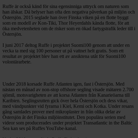
Ruffe är också känd för sina egensinniga uttryck om naturen som
han älskar. Då belyser han ofta den negativa påverkan på miljön och
Östersjön. 2015 seglade han över Finska viken på en flotte byggt
som en modell av Kon-Tiki, Thor Heyerdahls kända flotte, för att
öka medvetenheten om de risker som en ökad fartygstrafik leder till i
Östersjön.
I juni 2017 deltog Ruffe i projektet Suomi100 genom att under en
vecka ta med sig 100 personer ut på vattnet helt gratis. Som ett
resultat av projektet blev han ett av ansiktena utåt för Suomi100
volontärarbete.
Under 2018 korsade Ruffe Atlanten igen, fast i Östersjön. Med
nästan en månad av non-stop offshore segling visade mätaren 2.700
sjömil, motsvarigheten av att korsa Atlanten från Kanarieöarna till
Karibien. Seglingsrutten gick över hela Östersjön och dess vikar,
med vändpunkter vid fyrarna i Kiel, Kemi och Kotka. Under resans
gång samlades prover med mikroplaster in från olika delar av
Östersjön åt det Finska miljöinstitutet. Den populära serien med
videor som producerades under projektet Transatlantic in the Baltic
Sea kan ses på Ruffes YouTube-kanal.