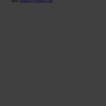
Mail:
hempel@hempel.com