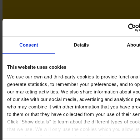
Consent
Details
Abou
This website uses cookies
We use our own and third-party cookies to provide functionali
generate statistics, to remember your preferences, and to op
our marketing activities. We also share information about yo
of our site with our social media, advertising and analytics p
Sweden
who may combine it with other information that you have pro
to them or that they have collected from your use of their ser
Click "Show details" to learn about the different types of coo
that we use. We will only use the cookies which you allow us
use, and we will only place such cookies after having receiv