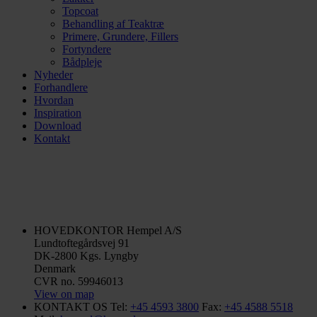
Topcoat
Behandling af Teaktræ
Primere, Grundere, Fillers
Fortyndere
Bådpleje
Nyheder
Forhandlere
Hvordan
Inspiration
Download
Kontakt
HOVEDKONTOR
Hempel A/S
Lundtoftegårdsvej 91
DK-2800 Kgs. Lyngby
Denmark
CVR no. 59946013
View on map
KONTAKT OS
Tel:
+45 4593 3800
Fax:
+45 4588 5518