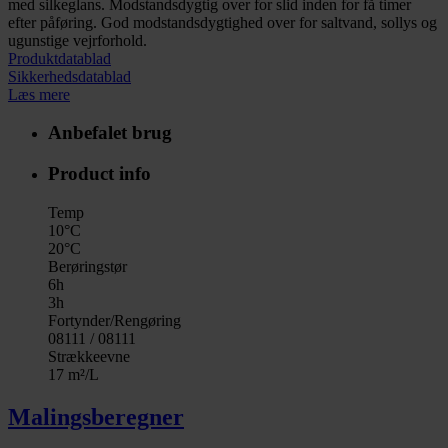
med silkeglans. Modstandsdygtig over for slid inden for få timer
efter påføring. God modstandsdygtighed over for saltvand, sollys og
ugunstige vejrforhold.
Produktdatablad
Sikkerhedsdatablad
Læs mere
Anbefalet brug
Product info
Temp
10°C
20°C
Berøringstør
6h
3h
Fortynder/Rengøring
08111 / 08111
Strækkeevne
17 m²/L
Malingsberegner