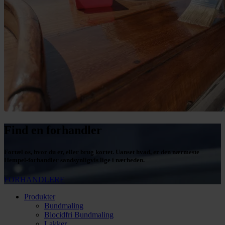
Find en forhandler
Fortæl os, hvor du er, eller brug kortet. Uanset hvad, er den nærmeste
Hempel-forhandler sandsynligvis lige i nærheden.
FORHANDLERE
Produkter
Bundmaling
Biocidfri Bundmaling
Lakker