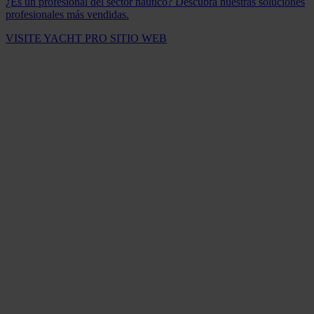
¿Es un profesional del sector náutico? Descubra nuestras soluciones
profesionales más vendidas.
VISITE YACHT PRO SITIO WEB