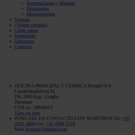
Imprimaciones y Masillas
Disolventes
Mantenimiento
Noticias
¿Dónde comprar?
Cómo pintar
Inspiración
Descargas
Contacto
OFICINA PRINCIPAL Y FÁBRICA
Hempel A/S
Lundtoftegårdsvej 91
DK-2800 Kgs. Lyngby
Denmark
CVR no. 59946013
View on map
PÓNGASE EN CONTACTO CON NOSOTROS
Tel:
+45
4593 3800
Fax:
+45 4588 5518
Mail:
hempel@hempel.com