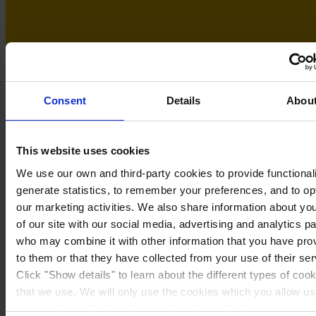
Consent
Details
Abou
This website uses cookies
We use our own and third-party cookies to provide functionali
generate statistics, to remember your preferences, and to op
our marketing activities. We also share information about yo
of our site with our social media, advertising and analytics p
Sweden
who may combine it with other information that you have pro
to them or that they have collected from your use of their ser
Click "Show details" to learn about the different types of coo
that we use. We will only use the cookies which you allow us
use, and we will only place such cookies after having receiv