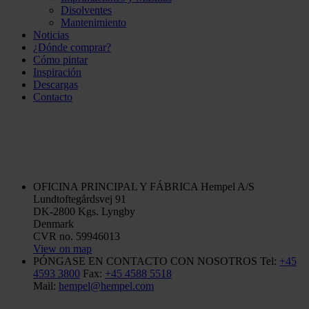
Disolventes
Mantenimiento
Noticias
¿Dónde comprar?
Cómo pintar
Inspiración
Descargas
Contacto
OFICINA PRINCIPAL Y FÁBRICA
Hempel A/S
Lundtoftegårdsvej 91
DK-2800 Kgs. Lyngby
Denmark
CVR no. 59946013
View on map
PÓNGASE EN CONTACTO CON NOSOTROS
Tel:
+45
4593 3800
Fax:
+45 4588 5518
Mail:
hempel@hempel.com