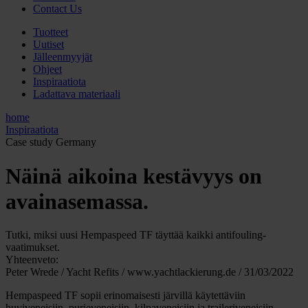
Contact Us
Tuotteet
Uutiset
Jälleenmyyjät
Ohjeet
Inspiraatiota
Ladattava materiaali
home
Inspiraatiota
Case study Germany
Näinä aikoina kestävyys on
avainasemassa.
Tutki, miksi uusi Hempaspeed TF täyttää kaikki antifouling-
vaatimukset.
Yhteenveto:
Peter Wrede / Yacht Refits / www.yachtlackierung.de / 31/03/2022
Hempaspeed TF sopii erinomaisesti järvillä käytettäviin
huviveneisiin, purjeveneisiin, kilpaveneisiin ja traileriveneisiin,