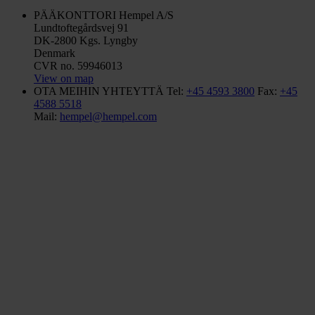
PÄÄKONTTORI
Hempel A/S
Lundtoftegårdsvej 91
DK-2800 Kgs. Lyngby
Denmark
CVR no. 59946013
View on map
OTA MEIHIN YHTEYTTÄ
Tel:
+45 4593 3800
Fax:
+45
4588 5518
Mail:
hempel@hempel.com