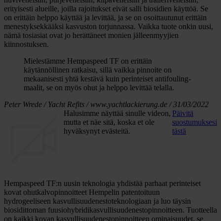
erityisesti alueille, joilla rajoitukset eivät salli biosidien käyttöä. Se
on erittäin helppo käyttää ja levittää, ja se on osoittautunut erittäin
menestyksekkääksi kasvuston torjunnassa. Vaikka tuote onkin uusi,
nämä tosiasiat ovat jo herättäneet monien jälleenmyyjien
kiinnostuksen.
Mielestämme Hempaspeed TF on erittäin
käytännöllinen ratkaisu, sillä vaikka pinnoite on
mekaanisesti yhtä kestävä kuin perinteiset antifouling-
maalit, se on myös ohut ja helppo levittää telalla.
Peter Wrede / Yacht Refits / www.yachtlackierung.de / 31/03/2022
Halusimme näyttää sinulle videon,
Päivitä
mutta et näe sitä, koska et ole
suostumuksesi
hyväksynyt evästeitä.
tästä
Hempaspeed TF:n uusin teknologia yhdistää parhaat perinteiset
kovat ohutkalvopinnoitteet Hempelin patentoituun
hydrogeeliseen kasvullisuudenestoteknologiaan ja luo täysin
biosidittoman fuusiohybridikasvullisuudenestopinnoitteen. Tuotteella
on kaikki kovan kasvullisuudenestopinnoitteen ominaisuudet, se