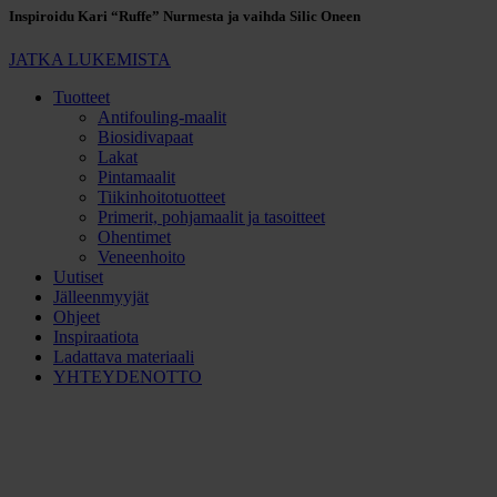
Inspiroidu Kari “Ruffe” Nurmesta ja vaihda Silic Oneen
JATKA LUKEMISTA
Tuotteet
Antifouling-maalit
Biosidivapaat
Lakat
Pintamaalit
Tiikinhoitotuotteet
Primerit, pohjamaalit ja tasoitteet
Ohentimet
Veneenhoito
Uutiset
Jälleenmyyjät
Ohjeet
Inspiraatiota
Ladattava materiaali
YHTEYDENOTTO