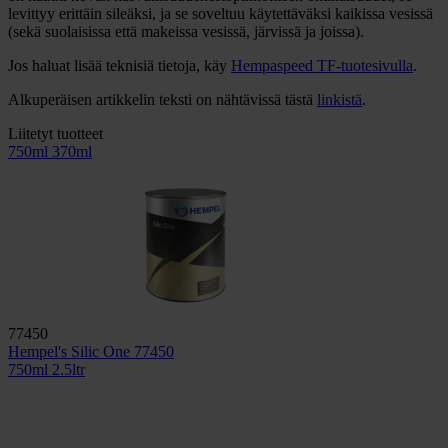
levittyy erittäin sileäksi, ja se soveltuu käytettäväksi kaikissa vesissä
(sekä suolaisissa että makeissa vesissä, järvissä ja joissa).
Jos haluat lisää teknisiä tietoja, käy
Hempaspeed TF
-tuotesivulla
.
Alkuperäisen artikkelin teksti on nähtävissä tästä
linkistä
.
Liitetyt tuotteet
750ml
370ml
77450
Hempel's Silic One 77450
750ml
2.5ltr