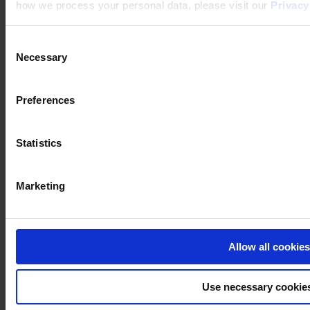
how we process your personal data, please visit our
Privacy
Consent
Necessary
Selection
Preferences
Statistics
Marketing
Allow all cookies
Use necessary cookie