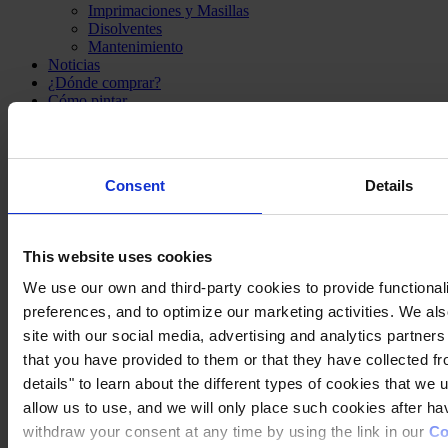
Imprimaciones y Masillas
Disolventes
Mantenimiento
Noticias
¿Dónde comprar?
Cómo pintar
Inspiración
Descargas
Contacto
Consent
Details
This website uses cookies
OFICINA PRINCIPAL Y FÁBRICA
Hempel A/S
We use our own and third-party cookies to provide functionali
Lundtoftegårdsvej 91
preferences, and to optimize our marketing activities. We al
DK-2800 Kgs. Lyngby
site with our social media, advertising and analytics partner
Denmark
CVR no. 59946013
that you have provided to them or that they have collected fr
View on map
details" to learn about the different types of cookies that we
PÓNGASE EN CONTACTO CON NOSOTROS
Tel:
+45
allow us to use, and we will only place such cookies after h
4593 3800
Fax:
+45 4588 5518
Mail:
hempel@hempel.com
withdraw your consent at any time by using the link in our
Co