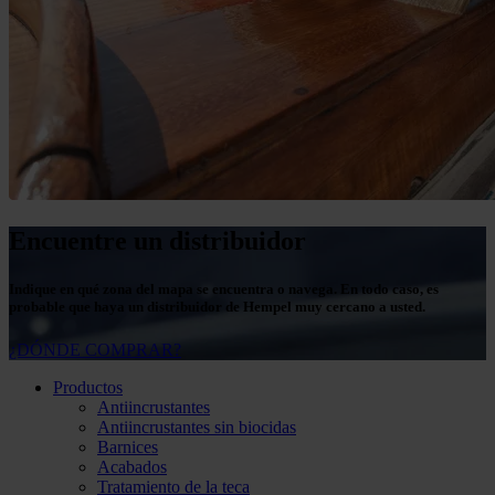
Encuentre un distribuidor
Indique en qué zona del mapa se encuentra o navega. En todo caso, es
probable que haya un distribuidor de Hempel muy cercano a usted.
¿DÓNDE COMPRAR?
Productos
Antiincrustantes
Antiincrustantes sin biocidas
Barnices
Acabados
Tratamiento de la teca