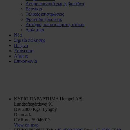
Αντιρρυπαντικά χωρίς βιοκτόνα
Βερνίκια
Τελικές επιστρώσεις
Φροντίδα ξύλου τικ
Αστάρια, υποστρώματα, στόκοι
Διαλυτικά
Νέα
Σημεία πώλησης
Πώς να
Έμπνευση
Λήψεις
Επικοινωνία
ΚΥΡΙΟ ΠΑΡΑΡΤΗΜΑ
Hempel A/S
Lundtoftegårdsvej 91
DK-2800 Kgs. Lyngby
Denmark
CVR no. 59946013
View on map