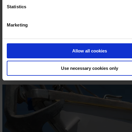
Statistics
Marketing
Βήμα 6
Βεβαιωθείτε ότι έχετε προσθέσει τον απαραίτητο όγκο διαλυτικού στη βαφή
τελικής επίστρωσης που έχετε επιλέξει (για λεπτομερείς οδηγίες, ρίξτε μια
Allow all cookies
ματιά στο εγχειρίδιο βαφής).
Βήμα 7
Use necessary cookies only
Εφαρμόστε τη βαφή της τελικής επίστρωσης στο σκάφος σας.