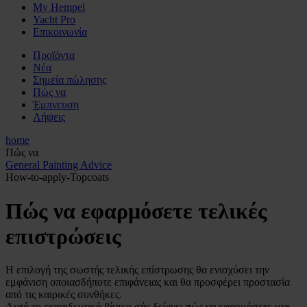
My Hempel
Yacht Pro
Επικοινωνία
Προϊόντα
Νέα
Σημεία πώλησης
Πώς να
Έμπνευση
Λήψεις
home
Πώς να
General Painting Advice
How-to-apply-Topcoats
Πώς να εφαρμόσετε τελικές
επιστρώσεις
Η επιλογή της σωστής τελικής επίστρωσης θα ενισχύσει την
εμφάνιση οποιασδήποτε επιφάνειας και θα προσφέρει προστασία
από τις καιρικές συνθήκες.
Αυτό το εκπαιδευτικό βίντεο σάς δείχνει πώς να εφαρμόσετε μια