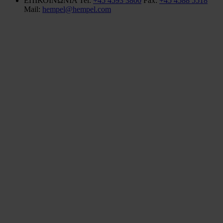
ΕΠΙΚΟΙΝΩΝΙΑ
Tel:
+45 4593 3800
Fax:
+45 4588 5518
Mail:
hempel@hempel.com