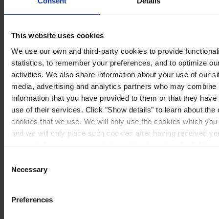
Consent
Details
This website uses cookies
We use our own and third-party cookies to provide functionali
statistics, to remember your preferences, and to optimize ou
activities. We also share information about your use of our si
media, advertising and analytics partners who may combine i
information that you have provided to them or that they have
use of their services. Click "Show details" to learn about the 
cookies that we use. We will only use the cookies which you 
and we will only place such cookies after having received y
may withdraw your consent at any time by using the link in 
you would like to know more how we process your personal da
Consent
our
Privacy Notice
.
Necessary
Selection
Preferences