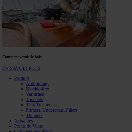
Comment vernir le bois
EN SAVOIR PLUS
Produits
Antifoulings
Biocide-free
Varnishes
Topcoats
Teak Treatments
Primers, Undercoats, Fillers
Thinners
Actualités
Points de Vente
Comment procéder?