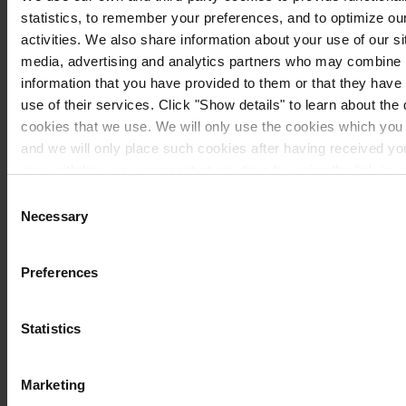
statistics, to remember your preferences, and to optimize ou
activities. We also share information about your use of our si
media, advertising and analytics partners who may combine i
information that you have provided to them or that they have
use of their services. Click "Show details" to learn about the 
cookies that we use. We will only use the cookies which you 
and we will only place such cookies after having received y
may withdraw your consent at any time by using the link in 
you would like to know more how we process your personal da
Consent
our
Privacy Notice
.
Necessary
Selection
Preferences
Statistics
Étape 6
Marketing
Veillez à ajouter le volume nécessaire de diluant à la peinture de finition que
vous avez choisie (pour des instructions détaillées, consultez notre Manuel