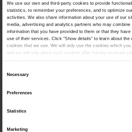
We use our own and third-party cookies to provide functionali
statistics, to remember your preferences, and to optimize ou
activities. We also share information about your use of our si
media, advertising and analytics partners who may combine i
information that you have provided to them or that they have
use of their services. Click "Show details" to learn about the 
cookies that we use. We will only use the cookies which you 
and we will only place such cookies after having received y
may withdraw your consent at any time by using the link in 
you would like to know more how we process your personal da
Consent
our
Privacy Notice
.
Necessary
Selection
Preferences
Statistics
Korak 6
Dodajte potrebnu količinu odgovarajućeg razrjeđivača u odabrani Završni
Marketing
Premaz (za sve potrebne informacije konzultirajte Priručnik za bojenje).