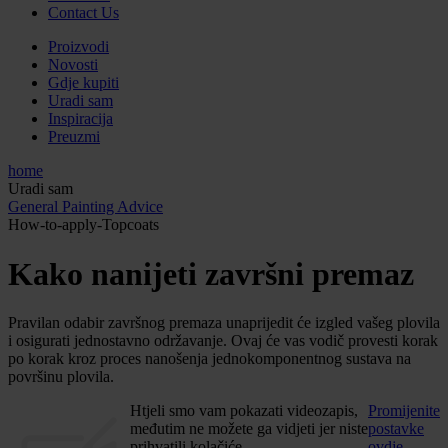
Contact Us
Proizvodi
Novosti
Gdje kupiti
Uradi sam
Inspiracija
Preuzmi
home
Uradi sam
General Painting Advice
How-to-apply-Topcoats
Kako nanijeti završni premaz
Pravilan odabir završnog premaza unaprijedit će izgled vašeg plovila
i osigurati jednostavno održavanje. Ovaj će vas vodič provesti korak
po korak kroz proces nanošenja jednokomponentnog sustava na
površinu plovila.
Htjeli smo vam pokazati videozapis,
Promijenite
međutim ne možete ga vidjeti jer niste
postavke
prihvatili kolačiće
ovdje