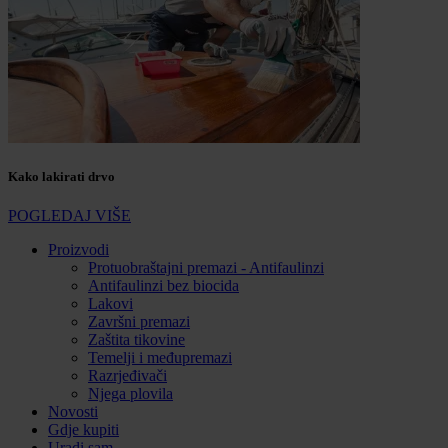
Kako lakirati drvo
POGLEDAJ VIŠE
Proizvodi
Protuobraštajni premazi - Antifaulinzi
Antifaulinzi bez biocida
Lakovi
Završni premazi
Zaštita tikovine
Temelji i međupremazi
Razrjeđivači
Njega plovila
Novosti
Gdje kupiti
Uradi sam