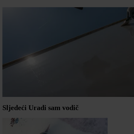
Sljedeći Uradi sam vodič