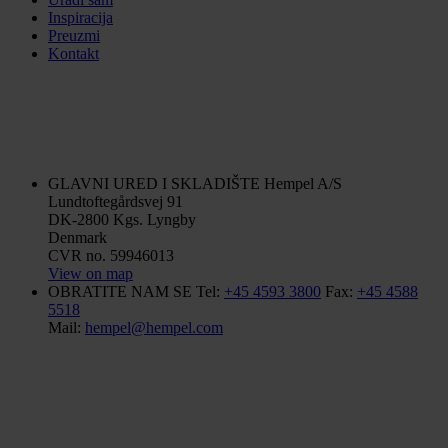
Inspiracija
Preuzmi
Kontakt
GLAVNI URED I SKLADIŠTE
Hempel A/S
Lundtoftegårdsvej 91
DK-2800 Kgs. Lyngby
Denmark
CVR no. 59946013
View on map
OBRATITE NAM SE
Tel:
+45 4593 3800
Fax:
+45 4588
5518
Mail:
hempel@hempel.com