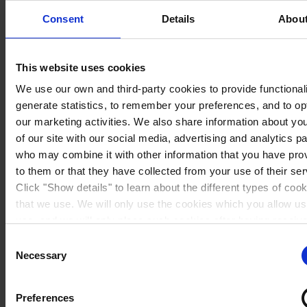
Consent
Details
Abou
This website uses cookies
We use our own and third-party cookies to provide functionali
generate statistics, to remember your preferences, and to op
our marketing activities. We also share information about yo
of our site with our social media, advertising and analytics p
who may combine it with other information that you have pro
to them or that they have collected from your use of their ser
Click "Show details" to learn about the different types of coo
that we use. We will only use the cookies which you allow us
Sweden
use, and we will only place such cookies after having receiv
consent. You may withdraw your consent at any time by usin
Consent
link in our
Cookie Policy
. If you would like to know more ho
Necessary
Selection
process your personal data, please visit our
Privacy Notice
Preferences