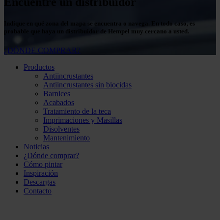
Encuentre un distribuidor
Indique en qué zona del mapa se encuentra o navega. En todo caso, es
probable que haya un distribuidor de Hempel muy cercano a usted.
¿DÓNDE COMPRAR?
Productos
Antiincrustantes
Antiincrustantes sin biocidas
Barnices
Acabados
Tratamiento de la teca
Imprimaciones y Masillas
Disolventes
Mantenimiento
Noticias
¿Dónde comprar?
Cómo pintar
Inspiración
Descargas
Contacto