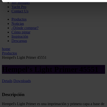
My Hempel
Yacht Pro
Contact Us
Productos
Noticias
¿Dónde comprar?
Cómo pintar
Inspiración
Descargas
home
Productos
Hempel's Light Primer 45551
Hempel's Light Primer 45551
Details
Downloads
Descripción
Hempel's Light Primer es una imprimación y primera capa a base de