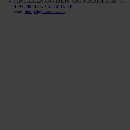
PÓNGASE EN CONTACTO CON NOSOTROS
Tel:
+45
4593 3800
Fax:
+45 4588 5518
Mail:
hempel@hempel.com