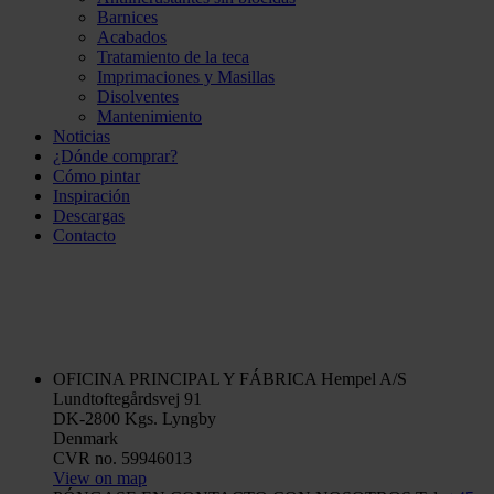
Barnices
Acabados
Tratamiento de la teca
Imprimaciones y Masillas
Disolventes
Mantenimiento
Noticias
¿Dónde comprar?
Cómo pintar
Inspiración
Descargas
Contacto
OFICINA PRINCIPAL Y FÁBRICA
Hempel A/S
Lundtoftegårdsvej 91
DK-2800 Kgs. Lyngby
Denmark
CVR no. 59946013
View on map